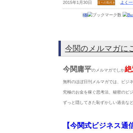
2015年1月30日
よく一
日々の気付き
今関のメルマガに
今関庸平
絶
のメルマガでしか
無料のほぼ日刊メルマガでは、ビジ
究極のお金を稼ぐ思考法、秘密のビ
ずっと隠してきた恥ずかしい過去な
【今関式ビジネス通