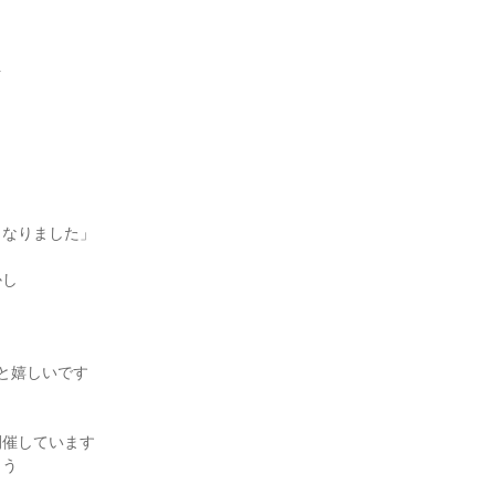
を
くなりました」
かし
と嬉しいです
開催しています
ょう