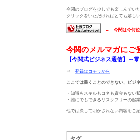
今関のブログを少しでも楽しんでい
クリックをいただければとても嬉し
← 今関は今何位
————————————————-
今関のメルマガにご
【今関式ビジネス通信】～零
⇒
登録はコチラから
ここでは書くことのできない、ビジ
・知識もスキルもコネも資金もない
・誰にでもできるリスクフリーの起
他では決して明かされない内容をご
タグ