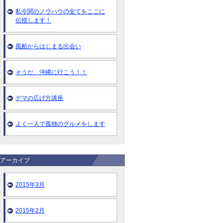
私今関のノウハウの全てをここに
伝授します！
風船からはじまる出会い
そうだ、沖縄に行こう！！
デマの広げ方講座
よく一人で孤独のグルメをします
アーカイブ
2015年3月
2015年2月