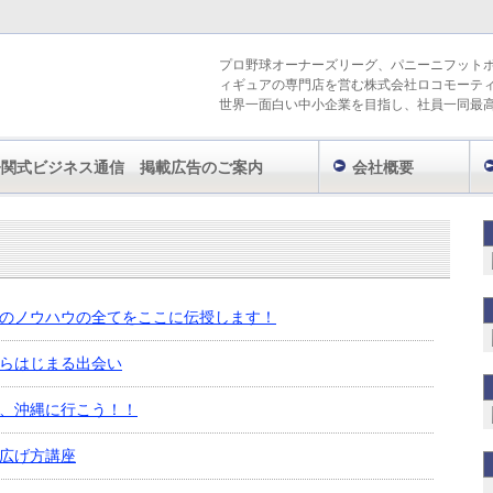
プロ野球オーナーズリーグ、パニーニフット
ィギュアの専門店を営む株式会社ロコモーテ
世界一面白い中小企業を目指し、社員一同最
今関式ビジネス通信 掲載広告のご案内
会社概要
のノウハウの全てをここに伝授します！
らはじまる出会い
、沖縄に行こう！！
広げ方講座