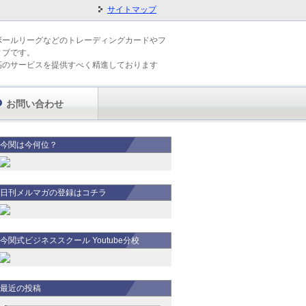
サイトマップ
ボールリーグなどのトレーディングカードやフ
ィブです。
高のサービスを提供すべく精進しております
お問い合わせ
今関は今何位？
日刊メルマガの登録はコチラ
今関式ビジネススクール Youtube分校
最近の投稿