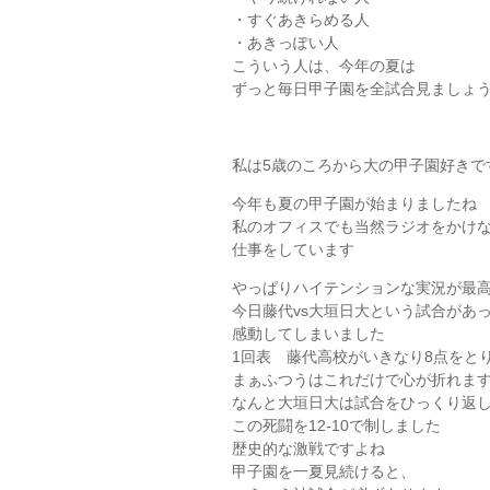
・すぐあきらめる人
・あきっぽい人
こういう人は、今年の夏は
ずっと毎日甲子園を全試合見ましょ
私は5歳のころから大の甲子園好きで
今年も夏の甲子園が始まりましたね
私のオフィスでも当然ラジオをかけ
仕事をしています
やっぱりハイテンションな実況が最
今日藤代vs大垣日大という試合があ
感動してしまいました
1回表 藤代高校がいきなり8点をと
まぁふつうはこれだけで心が折れま
なんと大垣日大は試合をひっくり返
この死闘を12-10で制しました
歴史的な激戦ですよね
甲子園を一夏見続けると、