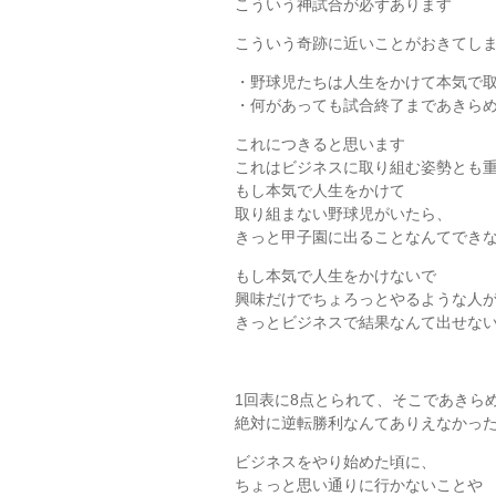
こういう神試合が必ずあります
こういう奇跡に近いことがおきてし
・野球児たちは人生をかけて本気で
・何があっても試合終了まであきら
これにつきると思います
これはビジネスに取り組む姿勢とも
もし本気で人生をかけて
取り組まない野球児がいたら、
きっと甲子園に出ることなんてでき
もし本気で人生をかけないで
興味だけでちょろっとやるような人
きっとビジネスで結果なんて出せな
1回表に8点とられて、そこであきら
絶対に逆転勝利なんてありえなかっ
ビジネスをやり始めた頃に、
ちょっと思い通りに行かないことや