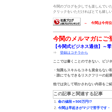
今関のブログを少しでも楽しんでい
クリックをいただければとても嬉し
← 今関は今何位
————————————————-
今関のメルマガにご
【今関式ビジネス通信】～零
⇒
登録はコチラから
ここでは書くことのできない、ビジ
・知識もスキルもコネも資金もない
・誰にでもできるリスクフリーの起
他では決して明かされない内容をご
この記事と関連する記事
命の値段＝500万円!?
今関は早起きがマジで苦手です・