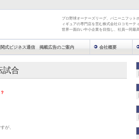
プロ野球オーナーズリーグ、パニーニフット
ィギュアの専門店を営む株式会社ロコモーテ
世界一面白い中小企業を目指し、社員一同最
今関式ビジネス通信 掲載広告のご案内
会社概要
き
神々しいほどの逆転試合
転試合
？
ですが、