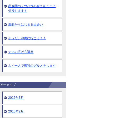
私今関のノウハウの全てをここに
伝授します！
風船からはじまる出会い
そうだ、沖縄に行こう！！
デマの広げ方講座
よく一人で孤独のグルメをします
アーカイブ
2015年3月
2015年2月