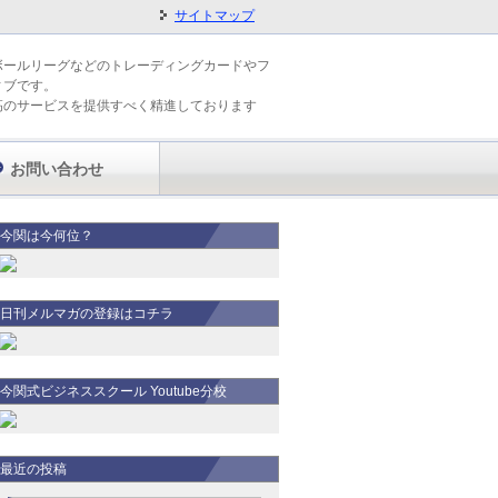
サイトマップ
ボールリーグなどのトレーディングカードやフ
ィブです。
高のサービスを提供すべく精進しております
お問い合わせ
今関は今何位？
日刊メルマガの登録はコチラ
今関式ビジネススクール Youtube分校
最近の投稿