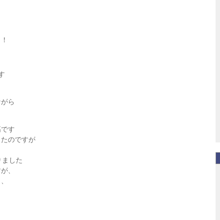
う！
す
ながら
高です
ったのですが
りました
すが、
し、