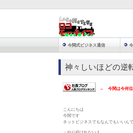
今関式ビジネス通信
株式会社ロコモーティブ TOP
日々の気付
神々しいほどの逆
← 今関は今何位
こんにちは
今関です
ネットビジネスでもなんでもいいん
・やり続けれない人