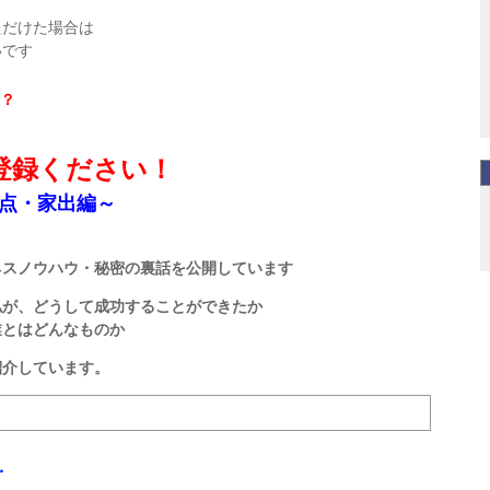
ただけた場合は
いです
？
登録ください！
点・家出編～
ネスノウハウ・秘密の裏話を公開しています
私が、どうして成功することができたか
業とはどんなものか
紹介しています。
・