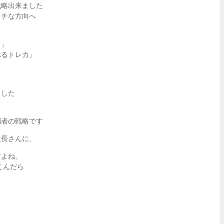
戦略出来ました
ッチな方向へ
カ」
べるトレカ」
ました
弱者の戦略です
社長さんに、
すよね。
こんだら