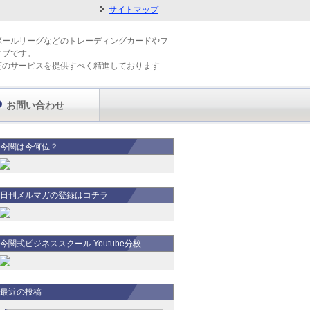
サイトマップ
ボールリーグなどのトレーディングカードやフ
ィブです。
高のサービスを提供すべく精進しております
お問い合わせ
今関は今何位？
日刊メルマガの登録はコチラ
今関式ビジネススクール Youtube分校
最近の投稿