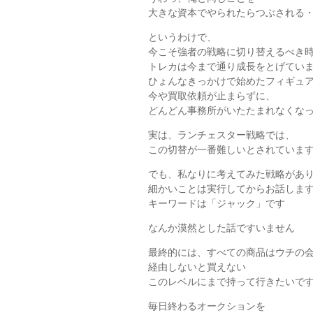
大きな資本でやられたらつぶされる
というわけで、
今こそ強者の戦略に切り替えるべき
トレカは今まで通り成長をとげてい
ひょんなきっかけで始めたフィギュ
今や買取依頼が止まらずに、
どんどん事務所がいたたまれなくな
実は、ランチェスター戦略では、
この切替が一番難しいとされていま
でも、私なりに考えてみた戦略があ
細かいことは実行してからお話しま
キーワードは「ジャック」です
なんか漠然とした話ですいません
最終的には、すべての商品はウチの
経由しないと買えない
このレベルにまで持って行きたいで
毎日終わるオークションを