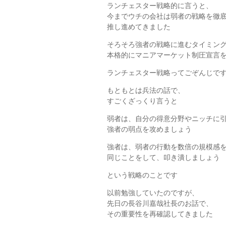
ランチェスター戦略的に言うと、
今までウチの会社は弱者の戦略を徹
推し進めてきました
そろそろ強者の戦略に進むタイミン
本格的にマニアマーケット制圧宣言
ランチェスター戦略ってごぞんじで
もともとは兵法の話で、
すごくざっくり言うと
弱者は、自分の得意分野やニッチに
強者の弱点を攻めましょう
強者は、弱者の行動を数倍の規模感
同じことをして、叩き潰しましょう
という戦略のことです
以前勉強していたのですが、
先日の長谷川嘉哉社長のお話で、
その重要性を再確認してきました