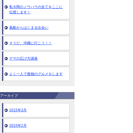
私今関のノウハウの全てをここに
伝授します！
風船からはじまる出会い
そうだ、沖縄に行こう！！
デマの広げ方講座
よく一人で孤独のグルメをします
アーカイブ
2015年3月
2015年2月