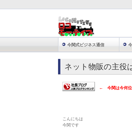
今関式ビジネス通信
株式会社ロコモーティブ TOP
ビジネスノ
ネット物販の主役
← 今関は今何位
こんにちは
今関です