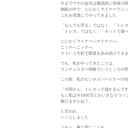
今までウチの会社は徹底的に弱者の
物販の中で、とにかくマイナーでニ
これを意識してやってきました
「なんでも売る」ではなく、「トレ
「トレカ」ではなく、「ネットで遊
とにかくマイナーへマイナーへ、
ニッチへニッチへ
そういう方針で覇道を歩み続けてき
でも、私がやってきたことは、
ランチェスター戦略でいうところの
この前、私のビジネスパートナーの
「今関さん、トレカって儲かるんで
もし私は今1000万とかいきなりつっ
稼げますかね？」
と言われ、
ハッとしました
うわっ、俺と同じことを