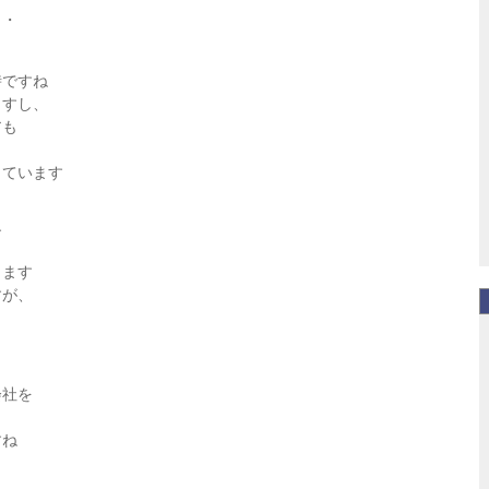
・・
時ですね
ますし、
アも
っています
す
ります
すが、
会社を
すね