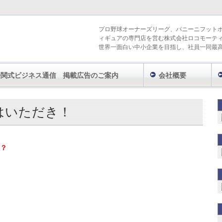
プロ野球オーナーズリーグ、パニーニフット
ィギュアの専門店を営む株式会社ロコモーテ
世界一面白い中小企業を目指し、社員一同最
今関式ビジネス通信 掲載広告のご案内
会社概要
ウハウ
ネット物販の主役はいただき！
はいただき！
？