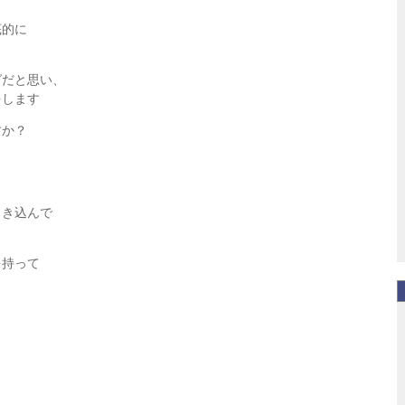
底的に
グだと思い、
をします
すか？
引き込んで
を持って