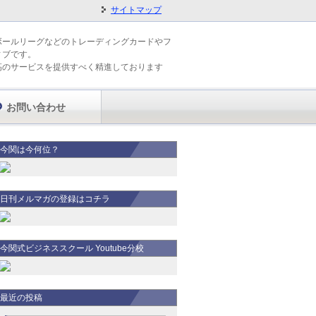
サイトマップ
ボールリーグなどのトレーディングカードやフ
ィブです。
高のサービスを提供すべく精進しております
お問い合わせ
今関は今何位？
日刊メルマガの登録はコチラ
今関式ビジネススクール Youtube分校
最近の投稿