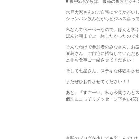
■ 夜中2時からは、最高の夜景とシ
水戸大家さんのご自宅におうかがい
シャンパン飲みながらビジネス語っ
私なんてぺーぺーなので、ほんと学
ほんと朝までご一緒したかったので
そんなわけで参加者のみなさん、お
峯島さん、ご自宅に招待していただ
是非お食事ご一緒させてください！
そして七星さん、ステキな体験をさ
またぜひお伴させてください！！
あと、「すごーい、私も今関さんと
個別にこっそりメッセージ下さい(笑)
今関のブログを少しでも楽しんでい