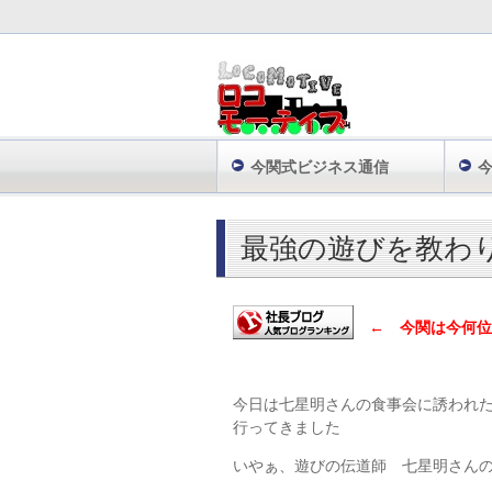
今関式ビジネス通信
株式会社ロコモーティブ TOP
秘密のノウ
最強の遊びを教わ
← 今関は今何位
今日は七星明さんの食事会に誘われ
行ってきました
いやぁ、遊びの伝道師 七星明さんの