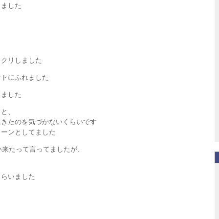
きました
ックリしました
ントにふれました
しました
うと、
にきたのを気づかないくらいです
カーンとしてました
い来たって言ってましたが、
もらいました