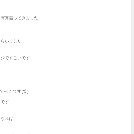
と写真撮ってきました
もらいました
マジですごいです
かったです(笑)
うです
になれば、