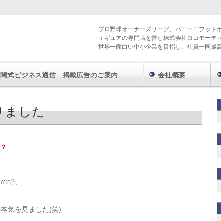
プロ野球オーナーズリーグ、パニーニフット
ィギュアの専門店を営む株式会社ロコモーテ
世界一面白い中小企業を目指し、社員一同最
今関式ビジネス通信 掲載広告のご案内
会社概要
ハウ
最強の遊びを教わりました
りました
？
たので、
本気を見ました(笑)