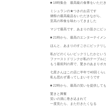
■ 18時集合 最高級の食事をいただ
ミシュランの★つきのお店です
獺祭の最高級品をいただきながら、
至高の和食を味わってきました
マジで最高です、あまりの旨さにビ
■ 21時から、最高のエンターテイメ
ほんと、あまりのすごさにビックリ
私がどのくらいビックリしたかとい
ファーストドリンクが私のテーブル
もう最前列の席で、驚きのあまりポ
七星さんはこの店に半年で40回くら
私も思わず通ってしまいそうです
■ 22時から、最高の笑いを提供して
驚きと興奮
笑いの渦に巻き込まれて
一度見たら、また行きたくなる