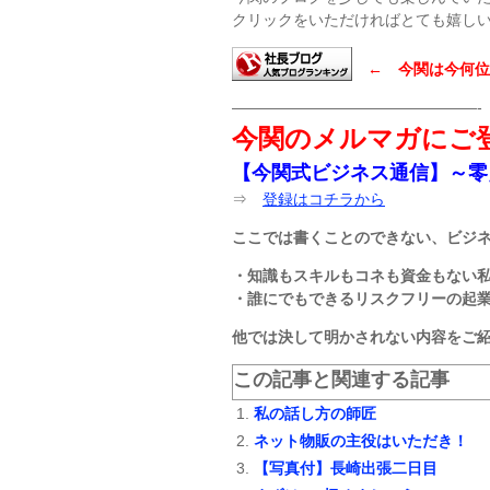
クリックをいただければとても嬉し
← 今関は今何位
————————————————-
今関のメルマガにご
【今関式ビジネス通信】～零
⇒
登録はコチラから
ここでは書くことのできない、ビジ
・知識もスキルもコネも資金もない
・誰にでもできるリスクフリーの起
他では決して明かされない内容をご
この記事と関連する記事
私の話し方の師匠
ネット物販の主役はいただき！
【写真付】長崎出張二日目