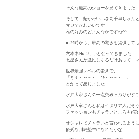
そんな最高のショーを見てきました
そして、超かわいい森高千里ちゃん
マジでかわいいです
私の好みのどまんなかですね^^
■ 24時から、最高の驚きを提供して
六本木No.1〇〇と会ってきました
七星さんが激推しするだけあって、
世界最強レベルの驚きで、
『ぎゃ～～～～ ひ～～～～ 』
とかって感じました
水戸大家さんの一点突破っぷりがすご
水戸大家さんと私はイタリア人だそ
ファッションもチャラいところも(笑)
オシャレでチャラいと言われるよう
優秀な川島塾生になれたかな