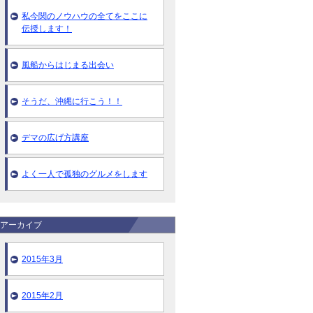
私今関のノウハウの全てをここに
伝授します！
風船からはじまる出会い
そうだ、沖縄に行こう！！
デマの広げ方講座
よく一人で孤独のグルメをします
アーカイブ
2015年3月
2015年2月