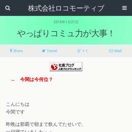
株式会社ロコモーティブ
2015年1月21日
やっぱりコミュ力が大事！
Share
Tweet
+ 1
Mail
← 今関は今何位？
こんにちは
今関です
昨晩は那覇で朝まで飲んでたせいで、
一日寝ていました・・。