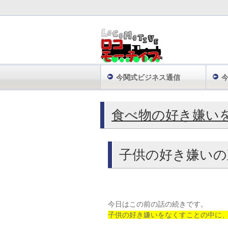
今関式ビジネス通信
株式会社ロコモーティブ TOP
「イクメン
食べ物の好き嫌い
子供の好き嫌いの
今日はこの前の話の続きです。
子供の好き嫌いをなくすことの中に