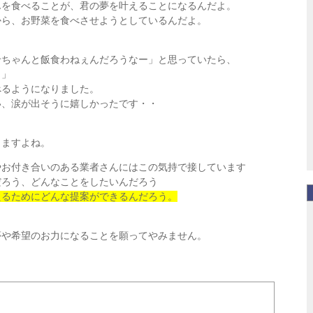
んを食べることが、君の夢を叶
えることになるんだよ。
から、お野菜を食べさせようと
しているんだよ。
せちゃんと飯食わねぇんだろう
なー」と思っていたら、
よ」
べるようになりました。
い、涙が出そうに嬉しかったで
す・・
りますよね。
やお付き合いのある業者さんに
はこの気持で接しています
だろう、どんなことをしたいん
だろう
えるためにどんな提案ができる
んだろう。
夢や希望のお力になることを願
ってやみません。