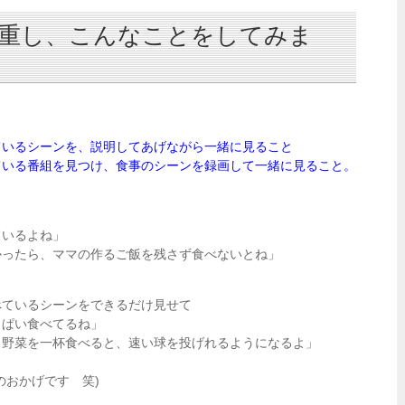
重し、こんなことをしてみま
ているシーンを、説明してあげ
ながら一緒に見ること
ている番組を見つけ、食事のシ
ーンを録画して一緒に見ること。
ているよね」
かったら、ママの作るご飯を残
さず食べないとね」
べているシーンをできるだけ見
せて
っぱい食べてるね」
。野菜を一杯食べると、速い球
を投げれるようになるよ」
のおかげです 笑)