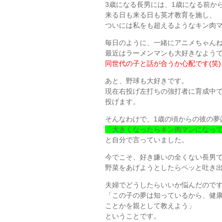
3歳になる長男には、1歳になる前か
来る日も来る日も英才教育を施し、
ついには私をも超えるようなキン肉マ
毎日のように、一緒にアニメちゃん
最近はラーメンマンも大好きなよう
同世代の子と話が合うか心配です(笑)
あと、野球も大好きです。
現在右投げ左打ちの強打者に育成中で
投げます。
そんなわけで、1歳の頃からの彼の夢
「大きくなったらキン肉マンになっ
と自分で言っていました。
今でこそ、好き嫌いの全くない長男
野菜をあげようとしたらペッと吐き
夫婦でどうしたらいいか悩んだので
「この子の夢は知っているから、健
ことかを親として教えよう」
ということです。