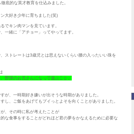
ら徹底的な英才教育を仕込み
ました。
ン大好き少年に育ちました(
笑)
ねるでキン肉マンを見ています
。
で、一緒に「アチョー」ってや
ってます。
、ストレートは3歳児とは思
えないくらい腰の入ったいい珠を
は
て、野球のお兄さんになって遊
ぶこと」
ですが、一時期好き嫌いが出そ
うな時期がありました。
出すし、ご飯をあげてもプイっ
とよそを向くことがありました。
すが、その時に私が考えたこと
が
康的な食事をすることがどれほ
ど君の夢をかなえるために必要な