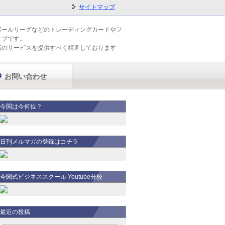
サイトマップ
ボールリーグなどのトレーディングカードやフ
ィブです。
高のサービスを提供すべく精進しております
お問い合わせ
今関は今何位？
日刊メルマガの登録はコチラ
今関式ビジネススクール Youtube分校
最近の投稿