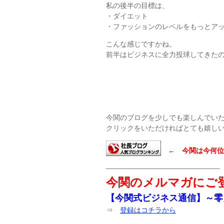
私の後半の目標は、
・ダイエット
・ファッションのレベルをもっとア
こんな感じですかね。
前半はビジネスに全力投球してきた
今関のブログを少しでも楽しんでい
クリックをいただければとても嬉し
← 今関は今何位
————————————————-
今関のメルマガにご
【今関式ビジネス通信】～零
⇒
登録はコチラから