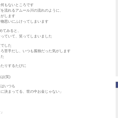
に何もないところです
ばを流れるアムール川の流れのように、
じがします
と物思いにふけってしまいます
めてみると、
なっていて、笑ってしまいました
質でした
ころ苦手だし、いつも孤独だった気がします
した
いたりするたびに
は(笑)
頃はいつも
るに決まってる、世の中お金じゃない」
ー」