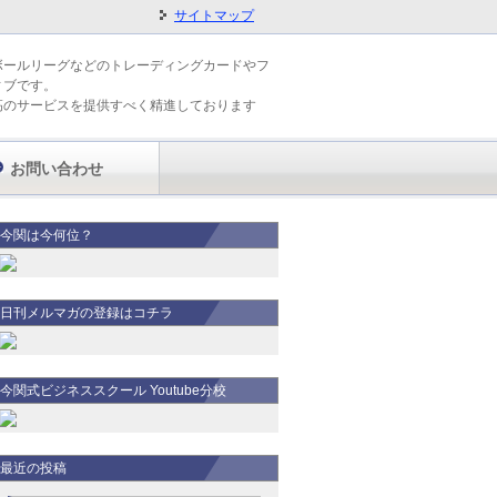
サイトマップ
ボールリーグなどのトレーディングカードやフ
ィブです。
高のサービスを提供すべく精進しております
お問い合わせ
今関は今何位？
日刊メルマガの登録はコチラ
今関式ビジネススクール Youtube分校
最近の投稿