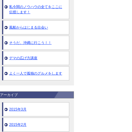
私今関のノウハウの全てをここに
伝授します！
風船からはじまる出会い
そうだ、沖縄に行こう！！
デマの広げ方講座
よく一人で孤独のグルメをします
アーカイブ
2015年3月
2015年2月