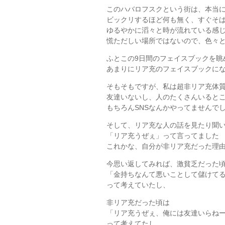
このハバロフスクという街は、本当
ビックリするほど何も無く、すぐそ
ゆるやかに滔々と時が流れている感
慌ただしい場所ではないので、色々
ふとこの9日間のフェイスブックを眺
あまりにリア充のフェイスブックに
そもそもですが、私は超非リア充体
友達いないし、人のたくさんいると
もちろんSNSなんかやってませんで
そして、リア充な人の話を見たり聞
「リア充うぜぇ」って言ってました
これかな、自分が非リア充だった理由
今思い返してみれば、激貧乏だった
「金持ちなんて悪いことして儲けて
って考えていたし、
非リア充だった頃は
「リア充うぜぇ、俺には友達いらね
って考えてたし、