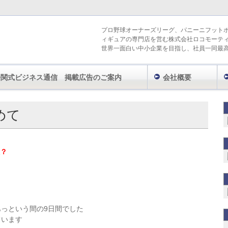
プロ野球オーナーズリーグ、パニーニフット
ィギュアの専門店を営む株式会社ロコモーテ
世界一面白い中小企業を目指し、社員一同最
今関式ビジネス通信 掲載広告のご案内
会社概要
き
ロシアより愛をこめて
めて
？
っという間の9日間でした
ています