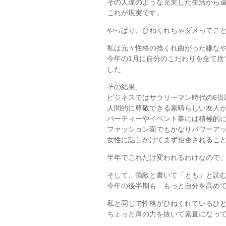
その人達のような充実した生活から
これが現実です。
やっぱり、ひねくれちゃダメってこ
私は元々性格の捻くれ曲がった嫌な
今年の1月に自分のこだわりを全て捨
した
その結果、
ビジネスではサラリーマン時代の6倍
人間的に尊敬できる素晴らしい友人
パーティーやイベント事には積極的
ファッション面でもかなりパワーア
女性に話しかけてまず拒否されるこ
半年でこれだけ変われるわけなので
そして、強敵と書いて「とも」と読
今年の後半期も、もっと自分を高め
私と同じで性格がひねくれているひ
ちょっと肩の力を抜いて素直になっ