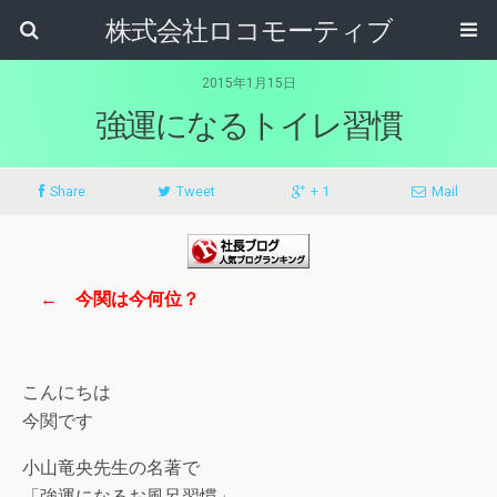
株式会社ロコモーティブ
2015年1月15日
強運になるトイレ習慣
Share
Tweet
+ 1
Mail
← 今関は今何位？
こんにちは
今関です
小山竜央先生の名著で
「強運になるお風呂習慣」