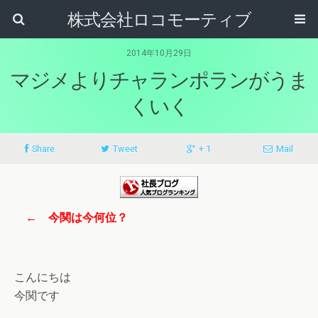
株式会社ロコモーティブ
2014年10月29日
マジメよりチャランポランがうま
くいく
Share
Tweet
+ 1
Mail
← 今関は今何位？
こんにちは
今関です