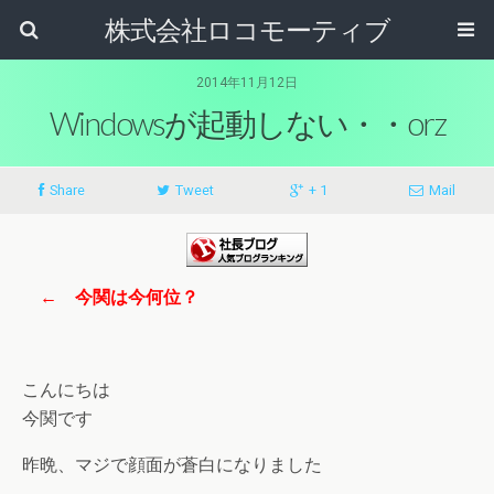
株式会社ロコモーティブ
2014年11月12日
Windowsが起動しない・・orz
Share
Tweet
+ 1
Mail
← 今関は今何位？
こんにちは
今関です
昨晩、マジで顔面が蒼白になりました