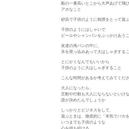
船の一番高いとこから大声あげて飛
アホなこと
砂浜で子供のように相撲をとって遊
子供のようにはしゃいで
ビールやシャンパンをぶっかけあう
友達の海パンの中に、
氷を突っ込みあって大はしゃぎする
とにかくなんでもいいから
子供のように大はしゃぎすること
こんな時間があるか考えてみてくだ
大人になったら、
言動や行動も大人にならないといけ
誰が決めたんでしょうか
しっかりとビジネスをして、
遊ぶときは、徹底的に「本気でバカ
いつまでも子供のような
心を持ち続ける