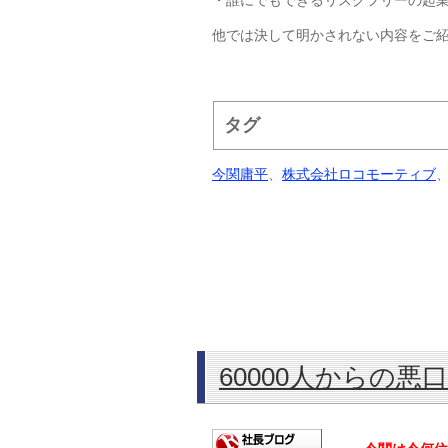
・誰にでもできるリスクフリーの起
他では決して明かされない内容をご
タグ
今関庸平
、
株式会社ロコモーティブ
60000人からの悪口