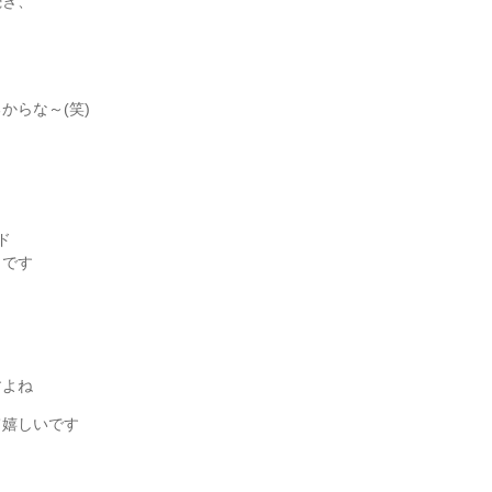
続き、
からな～(笑)
ド
うです
すよね
て嬉しいです