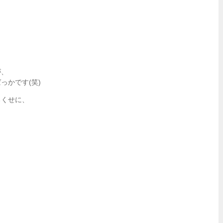
が、
っかです(笑)
るくせに、