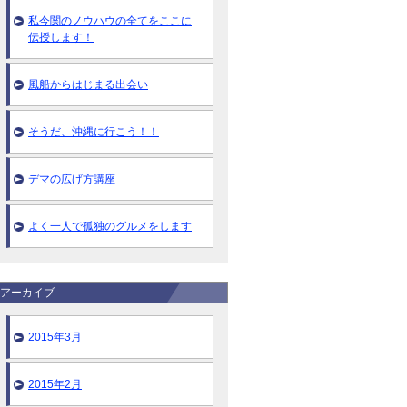
私今関のノウハウの全てをここに
伝授します！
風船からはじまる出会い
そうだ、沖縄に行こう！！
デマの広げ方講座
よく一人で孤独のグルメをします
アーカイブ
2015年3月
2015年2月