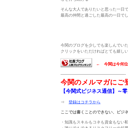
そんな大人でありたいと思った一日
最高の仲間と過ごした最高の一日で
今関のブログを少しでも楽しんでい
クリックをいただければとても嬉し
← 今関は今何位
————————————————-
今関のメルマガにご
【今関式ビジネス通信】～零
⇒
登録はコチラから
ここでは書くことのできない、ビジ
・知識もスキルもコネも資金もない