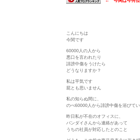
← 今関は今何位
こんにちは
今関です
60000人の人から
悪口を言われたり
誹謗中傷をうけたら
どうなりますか？
私は平気です
屁とも思いません
私の知らぬ間に、
のべ60000人から誹謗中傷を浴びて
昨日私が不在のオフィスに、
バンダイさんから連絡があって
うちの社員が対応したとのこと