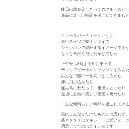
昨日は船を貸しきってのクルーズパ
最高に楽しい時間を過ごしてきまし
クルーズパーティーというと、
黒いスーツに蝶ネクタイで
シャンパンで乾杯するイメージです
もっと全然くだけた感じでした
正午から8時まで船に乗って、
デッキでビールやシャンパンを飲ん
みんなで船の一番高いところから
海に飛び込んだり
無人島にわたって、相撲をとったり
最後に香港の美しい夜景を眺めたり
そんな素晴らしい時間を過ごしてき
実はこんなくだけたものとは思わず
蝶ネクタイにタキシードに近いスー
用意してたのはナイショです