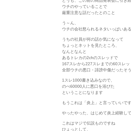
どうも、この前の商品発表会に引き
ウチのやっていることで
厳重注意な話だったとのこと
う～ん、
ウチの会社怒られるネタいっぱいある
うちの社員が何の話か気になって
ちょっとネットを見たところ、
なんとなんと
あるトレカの2chのスレッドで
167スレから227スレまでの60スレッ
全部ウチの悪口・誹謗中傷だったそ
1スレ1000書き込みなので、
のべ60000人に悪口を浴びた
ということになります
もうこれは「炎上」と言っていいで
やったやった、はじめて炎上経験し
これはマジで伝説ものですね
ひょっとして、