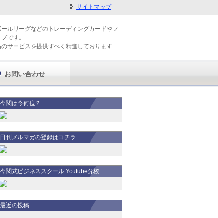
サイトマップ
ボールリーグなどのトレーディングカードやフ
ィブです。
高のサービスを提供すべく精進しております
お問い合わせ
今関は今何位？
日刊メルマガの登録はコチラ
今関式ビジネススクール Youtube分校
最近の投稿