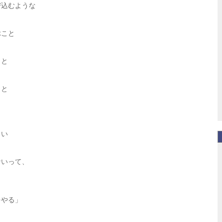
び込むような
ぶこと
こと
こと
さい
ないって、
をやる」