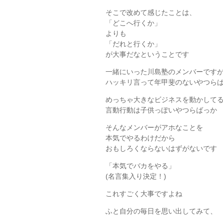
そこで改めて感じたことは、
「どこへ行くか」
よりも
「だれと行くか」
が大事だなということです
一緒にいった川島塾のメンバーです
ハッキリ言って年甲斐のないやつらば
めっちゃ大きなビジネスを動かして
言動行動は子供っぽいやつらばっか
そんなメンバーがアホなことを
本気でやるわけだから
おもしろくならないはずがないです
「本気でバカをやる」
(名言集入り決定！)
これすごく大事ですよね
ふと自分の毎日を思い出してみて、