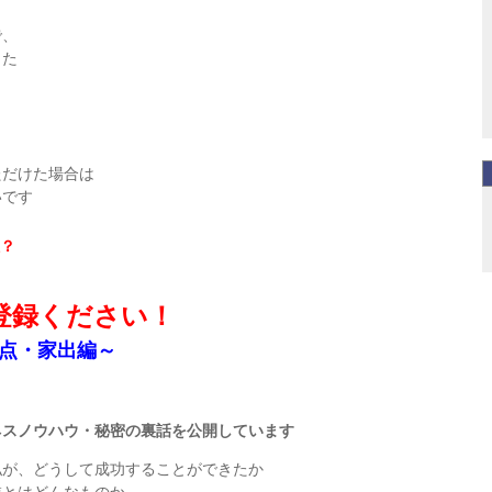
で、
した
ただけた場合は
いです
？
登録ください！
点・家出編～
ネスノウハウ・秘密の裏話を公開しています
私が、どうして成功することができたか