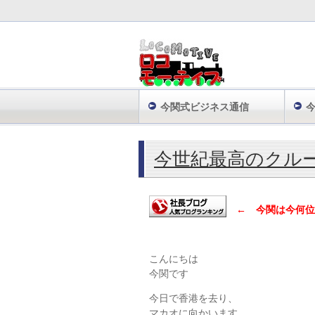
今関式ビジネス通信
株式会社ロコモーティブ TOP
「2014年
今世紀最高のクル
← 今関は今何位
こんにちは
今関です
今日で香港を去り、
マカオに向かいます